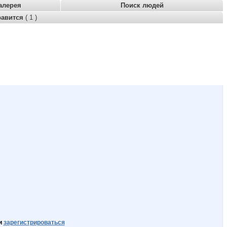
алерея
Поиск людей
равится
( 1 )
и
зарегистрироваться