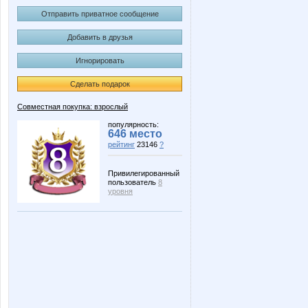
Отправить приватное сообщение
Добавить в друзья
Игнорировать
Сделать подарок
Совместная покупка: взрослый
популярность:
646 место
рейтинг
23146
?
Привилегированный
пользователь
8
уровня