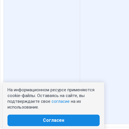
На информационном ресурсе применяются
Статистика портрета:
cookie-файлы. Оставаясь на сайте, вы
подтверждаете свое
согласие
на их
сейчас просматривают портрет - 0
использование.
зарегистрированные пользователи
посетившие портрет за 7 дней - 0
Согласен