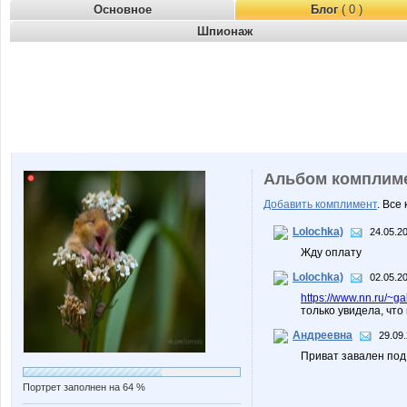
Основное
Блог
( 0 )
Шпионаж
Альбом комплим
Добавить комплимент
. Все
Lolochka)
24.05.2
Жду оплату
Lolochka)
02.05.20
https://www.nn.ru/
только увидела, что
Андреевна
29.09.
Приват завален под 
Портрет заполнен на 64 %