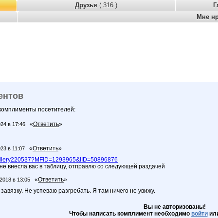
Друзья
( 316 )
Г
Мне н
ентов
 комплименты посетителей:
«
Ответить
»
024 в 17:46
«
Ответить
»
23 в 11:07
~gallery220537?MFID=1293965&IID=50896876
 не внесла вас в таблицу, отправлю со следующей раздачей
«
Ответить
»
2018 в 13:05
завязку. Не успеваю разгребать. Я там ничего не увижу.
Вы не авторизованы!
Чтобы написать комплимент необходимо
войти
ил